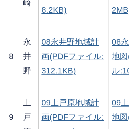
崎
8.2KB)
2MB
永
08永井野地域計
08
8
井
画(PDFファイル:
地図
野
312.1KB)
ル:1
上
09上戸原地域計
09
9
戸
画(PDFファイル:
地図