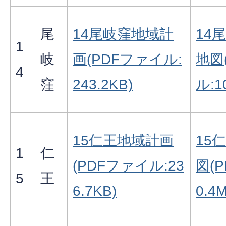
尾
14尾岐窪地域計
14
1
岐
画(PDFファイル:
地図
4
窪
243.2KB)
ル:1
15仁王地域計画
15
1
仁
(PDFファイル:23
図(
5
王
6.7KB)
0.4