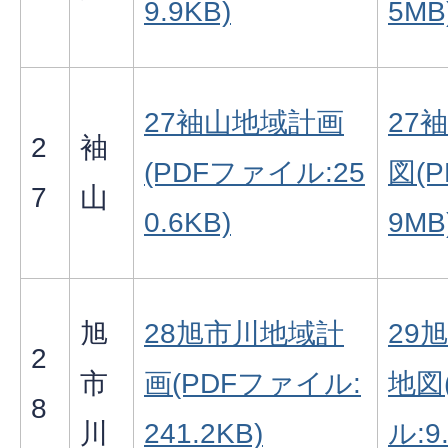
9.9KB)
5MB
27袖山地域計画
27
2
袖
(PDFファイル:25
図(
7
山
0.6KB)
9MB
旭
28旭市川地域計
29
2
市
画(PDFファイル:
地図
8
川
241.2KB)
ル:9