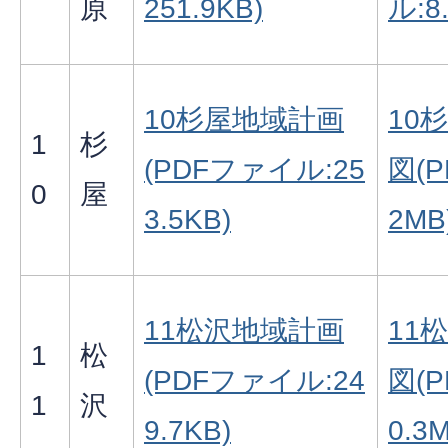
原
251.9KB)
ル:8
10杉屋地域計画
10
1
杉
(PDFファイル:25
図(
0
屋
3.5KB)
2MB
11松沢地域計画
11
1
松
(PDFファイル:24
図(
1
沢
9.7KB)
0.3