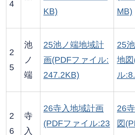
4
KB)
MB)
池
25池ノ端地域計
25
2
ノ
画(PDFファイル:
地図
5
端
247.2KB)
ル:8
26寺入地域計画
26
2
寺
(PDFファイル:23
図(
6
入