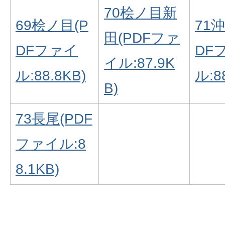
70桧ノ目新
69桧ノ目(P
71
田(PDFファ
DFファイ
DF
イル:87.9K
ル:88.8KB)
ル:8
B)
73長尾(PDF
ファイル:8
8.1KB)