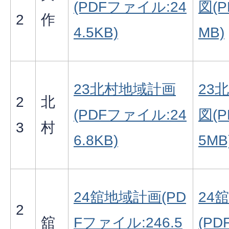
(PDFファイル:24
図(
2
作
4.5KB)
MB)
23北村地域計画
23
2
北
(PDFファイル:24
図(
3
村
6.8KB)
5MB
24舘地域計画(PD
24
2
舘
Fファイル:246.5
(PD