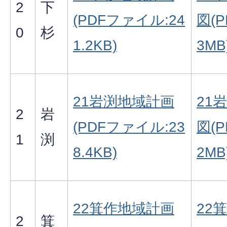
2
下
(PDFファイル:24
図(
0
杉
1.2KB)
3MB
21岩渕地域計画
21
2
岩
(PDFファイル:23
図(
1
渕
8.4KB)
2MB
22箕作地域計画
22
2
箕