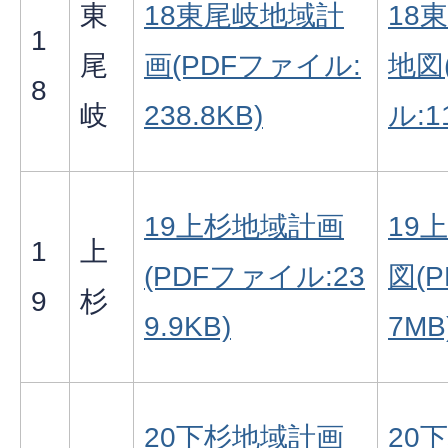
東
18東尾岐地域計
18
1
尾
画(PDFファイル:
地図
8
岐
238.8KB)
ル:1
19上杉地域計画
19
1
上
(PDFファイル:23
図(
9
杉
9.9KB)
7MB
20下杉地域計画
20