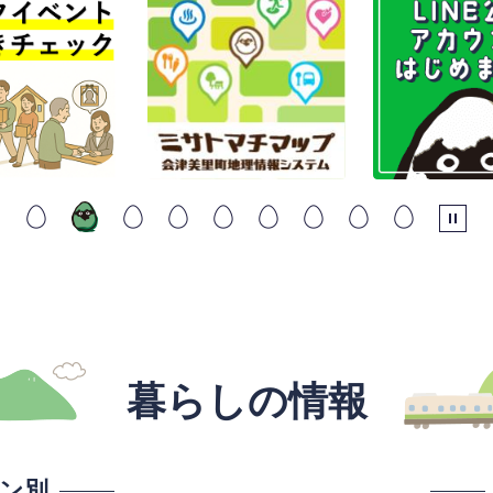
枚
枚
枚
目
目
目
の
の
の
国民健康保険人間ドック検診の最終募集を行います
ス
ス
ス
ラ
ラ
ラ
イ
イ
イ
令和8年度イベント情報
ド
ド
ド
暮らしの情報
ン別