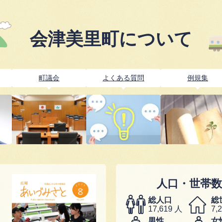
会津美里町について
町議会
よくある質問
例規集
人口・世帯数
総人口
総
17,619
人
7,
男性
女