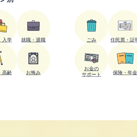
・入学
就職・退職
ごみ
住民票・証
お金の
・高齢
お悔み
保険・年
サポート