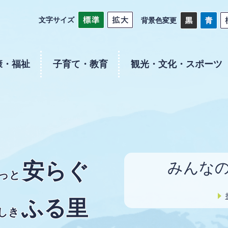
文字サイズ
背景色変更
康・福祉
子育て・教育
観光・文化・スポーツ
安らぐ
みんな
っと
ふる里
しき