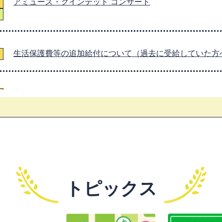
アミューズ・クインテット コンサート
生活保護費等の追加給付について（過去に受給していた方
広報あいづみさと令和8年8月号
ふれあい町長室を開催します
家庭ごみ量速報値(令和8年6月時点)
トピックス
子育て支援センター「すくすくハウス」8月の行事予定を
4
5
6