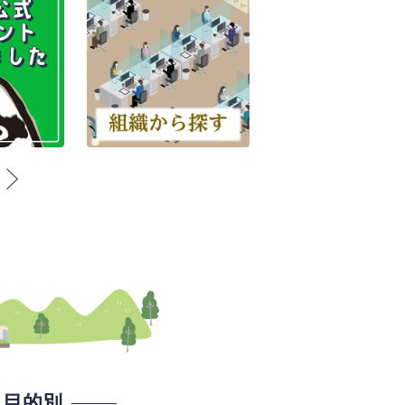
枚
枚
目
目
の
の
ス
ス
ラ
ラ
イ
イ
ド
ド
目的別