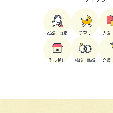
妊娠・出産
子育て
入園
引っ越し
結婚・離婚
介護