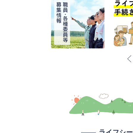
イベント
枚
枚
目
目
の
の
2026年07月30日
募集
ス
ス
お知らせ
ラ
ラ
イ
イ
2026年07月29日
ド
ド
募集
イベント
ライフシー