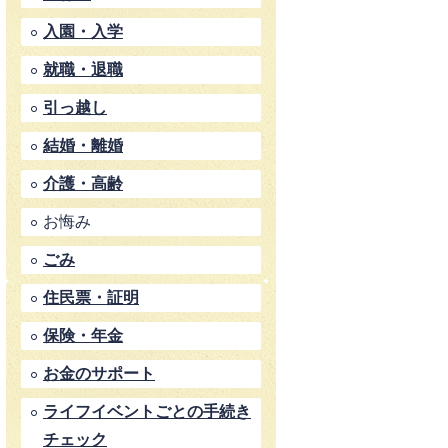
入園・入学
就職・退職
引っ越し
結婚・離婚
介護・高齢
お悔み
ごみ
住民票・証明
保険・年金
お金のサポート
ライフイベントごとの手続き
チェック