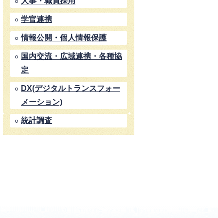
人事・職員採用
学官連携
情報公開・個人情報保護
国内交流・広域連携・各種協
定
DX(デジタルトランスフォー
メーション)
統計調査