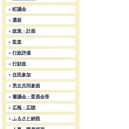
町議会
選挙
政策・計画
監査
行政評価
行財政
住民参加
男女共同参画
審議会・委員会等
広報・広聴
ふるさと納税