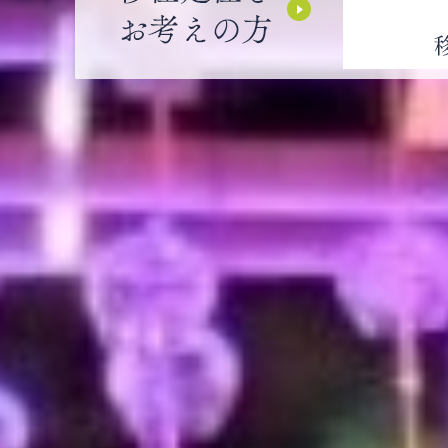
住
Misatono
里
定
観
町
住
光
暮
を
ポ
ら
お
ー
し・
考
タ
行
え
ル
政・
の
サ
ふ
方
イ
る