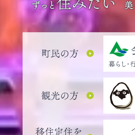
町
民
の
観
方
光
会
の
津
移
方
美