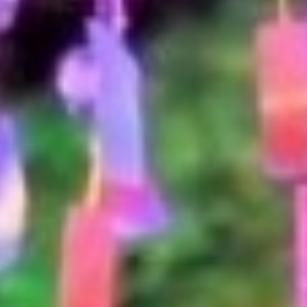
Misato
ト
さ
み
と
さ
納
と
税
ぐ
サ
ら
イ
し
ト
移
住