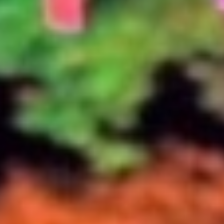
定
住
サ
イ
ト